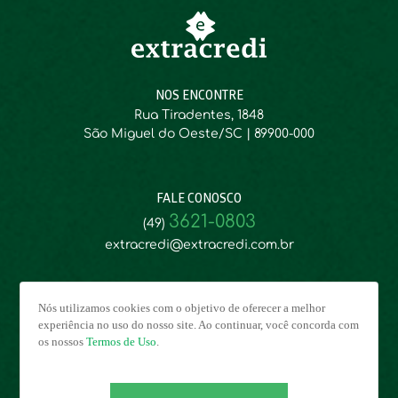
NOS ENCONTRE
Rua Tiradentes, 1848
São Miguel do Oeste/SC | 89900-000
FALE CONOSCO
3621-0803
(49)
extracredi@extracredi.com.br
Nós utilizamos cookies com o objetivo de oferecer a melhor
experiência no uso do nosso site. Ao continuar, você concorda com
os nossos
Termos de Uso
.
©2022 | Extremo Oeste Agência de Crédito - EXTRACREDI | CNPJ:
03.846.145/0001-04